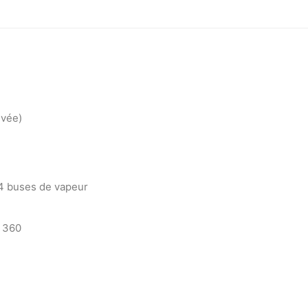
ivée)
34 buses de vapeur
à 360