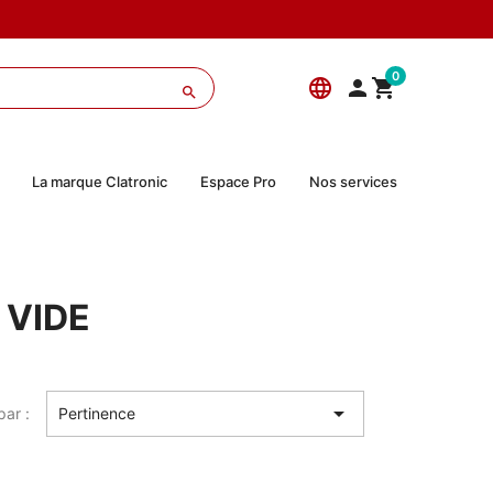
0
language



La marque Clatronic
Espace Pro
Nos services
 VIDE

par :
Pertinence