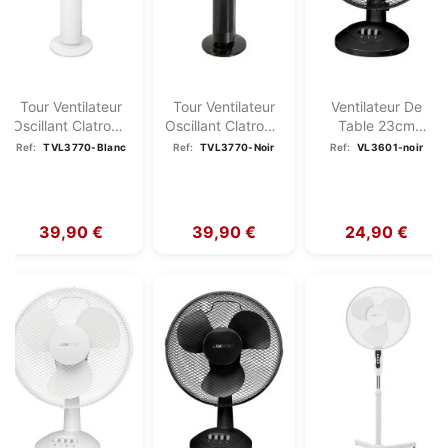
Tour Ventilateur
Tour Ventilateur
Ventilateur De
Oscillant Clatronic
Oscillant Clatronic
Table 23cm
TVL 3770...
TVL 3770 Noir
Clatronic VL 3601
Ref:
TVL3770-Blanc
Ref:
TVL3770-Noir
Ref:
VL3601-noir
Noir
39,90 €
39,90 €
24,90 €