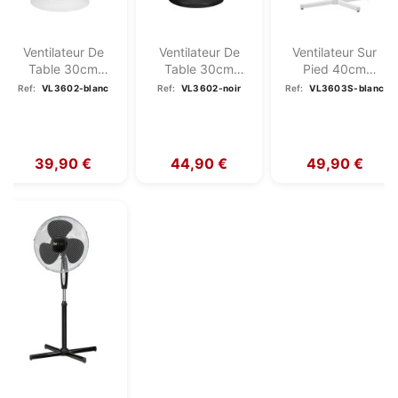
Ventilateur De
Ventilateur De
Ventilateur Sur
Table 30cm
Table 30cm
Pied 40cm
Clatronic VL 3602
Clatronic VL 3602
Clatronic VL
Ref:
VL3602-blanc
Ref:
VL3602-noir
Ref:
VL3603S-blanc
Blanc
Noir
3603S Blanc
39,90 €
44,90 €
49,90 €