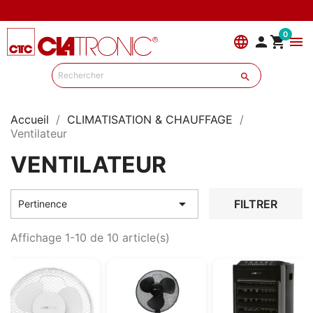
0
language


menu

Accueil
CLIMATISATION & CHAUFFAGE
Ventilateur
VENTILATEUR

FILTRER
Pertinence
Affichage 1-10 de 10 article(s)