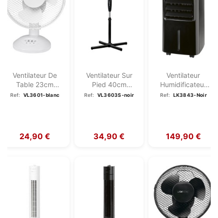
Ventilateur De
Ventilateur Sur
Ventilateur
Table 23cm
Pied 40cm
Humidificateur
Clatronic VL 3601
Clatronic VL
Purificateur
Ref:
VL3601-blanc
Ref:
VL3603S-noir
Ref:
LK3843-Noir
Blanc
3603S Noir
D'air...
24,90 €
34,90 €
149,90 €