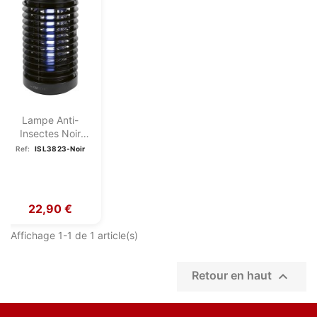
Lampe Anti-
Insectes Noir
Clatronic
Ref:
ISL3823-Noir
ISL3823-Noir
22,90 €
Affichage 1-1 de 1 article(s)

Retour en haut