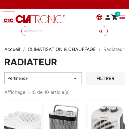
0
language


menu

Accueil
CLIMATISATION & CHAUFFAGE
Radiateur
RADIATEUR

FILTRER
Pertinence
Affichage 1-10 de 10 article(s)