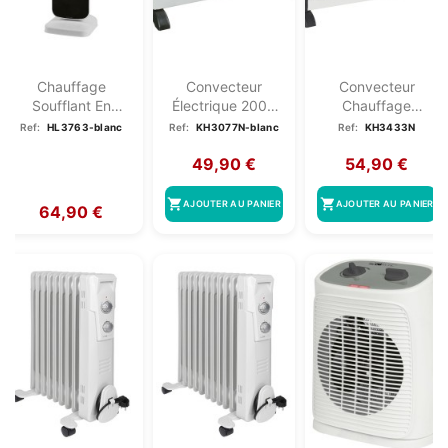
Chauffage
Convecteur
Convecteur
Soufflant En
Électrique 2000
Chauffage
Céramique Tactile
W Clatronic KH
Électrique 2000
Ref:
HL3763-blanc
Ref:
KH3077N-blanc
Ref:
KH3433N
2000W...
3077N...
W...
49,90 €
54,90 €
shopping_cart
shopping_cart
AJOUTER AU PANIER
AJOUTER AU PANIER
64,90 €