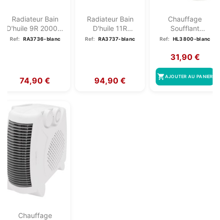
Radiateur Bain
Radiateur Bain
Chauffage
D'huile 9R 2000W
D'huile 11R
Soufflant
Clatronic RA...
2300W
Oscillant Clatronic
Ref:
RA3736-blanc
Ref:
RA3737-blanc
Ref:
HL3800-blanc
Clatronic...
HL3800
31,90 €
shopping_cart
AJOUTER AU PANIER
74,90 €
94,90 €
Chauffage