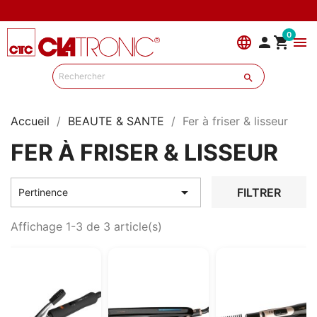
0
language


menu

Accueil
BEAUTE & SANTE
Fer à friser & lisseur
FER À FRISER & LISSEUR

FILTRER
Pertinence
Affichage 1-3 de 3 article(s)