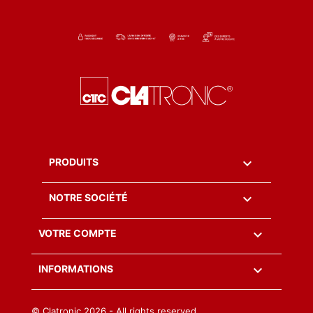

PRODUITS

NOTRE SOCIÉTÉ

VOTRE COMPTE
keyboard_arrow_down
INFORMATIONS
© Clatronic
2026 - All rights reserved