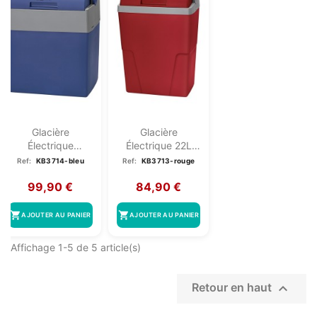
Glacière
Glacière
Électrique
Électrique 22L
Chaud/froid 28L
Clatronic KB 3713
Ref:
KB3714-bleu
Ref:
KB3713-rouge
Clatronic...
Rouge
99,90 €
84,90 €
shopping_cart
shopping_cart
AJOUTER AU PANIER
AJOUTER AU PANIER
Affichage 1-5 de 5 article(s)

Retour en haut