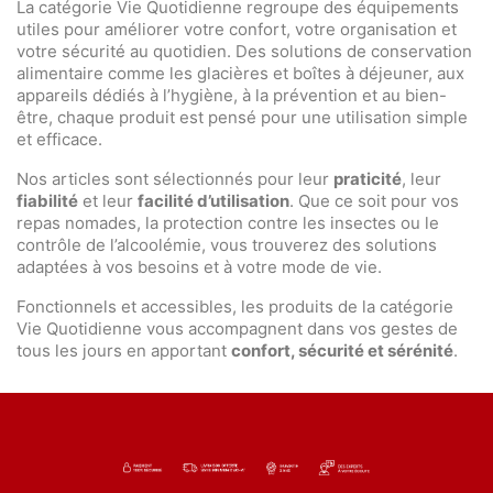
La catégorie Vie Quotidienne regroupe des équipements
utiles pour améliorer votre confort, votre organisation et
votre sécurité au quotidien. Des solutions de conservation
alimentaire comme les glacières et boîtes à déjeuner, aux
appareils dédiés à l’hygiène, à la prévention et au bien-
être, chaque produit est pensé pour une utilisation simple
et efficace.
Nos articles sont sélectionnés pour leur
praticité
, leur
fiabilité
et leur
facilité d’utilisation
. Que ce soit pour vos
repas nomades, la protection contre les insectes ou le
contrôle de l’alcoolémie, vous trouverez des solutions
adaptées à vos besoins et à votre mode de vie.
Fonctionnels et accessibles, les produits de la catégorie
Vie Quotidienne vous accompagnent dans vos gestes de
tous les jours en apportant
confort, sécurité et sérénité
.