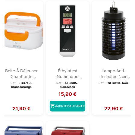
Boite À Déjeuner
Éthylotest
Lampe Anti-
Chauffante
Numérique
Insectes Noir
Électrique 220V...
Portable Clatronic
Clatronic
Ref:
LB3719-
Ref:
AT3605-
Ref:
ISL3823-Noir
blanc/orange
blanc/noir
AT 3605...
ISL3823-Noir
15,90 €
shopping_cart
AJOUTER AU PANIER
21,90 €
22,90 €