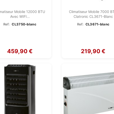
imatiseur Mobile 12000 BTU
Climatiseur Mobile 7000 B
Avec WIFI...
Clatronic CL3671-Blanc
Ref:
CL3750-blanc
Ref:
CL3671-blanc
459,90 €
219,90 €