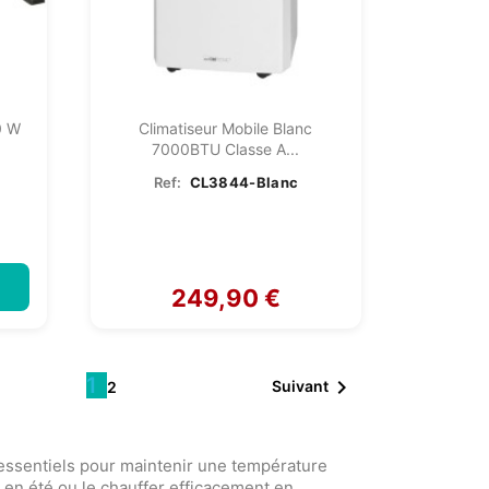
0 W
Climatiseur Mobile Blanc
7000BTU Classe A...
Ref:
CL3844-Blanc
249,90 €
1

Suivant
2
essentiels pour maintenir une température
r en été ou le chauffer efficacement en