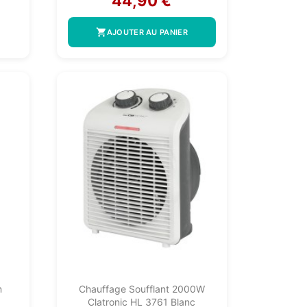
44,90 €
shopping_cart
AJOUTER AU PANIER
m
Chauffage Soufflant 2000W
Clatronic HL 3761 Blanc