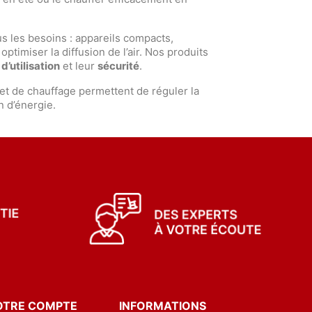
s les besoins : appareils compacts,
timiser la diffusion de l’air. Nos produits
 d’utilisation
et leur
sécurité
.
et de chauffage permettent de réguler la
n d’énergie.
OTRE COMPTE
INFORMATIONS