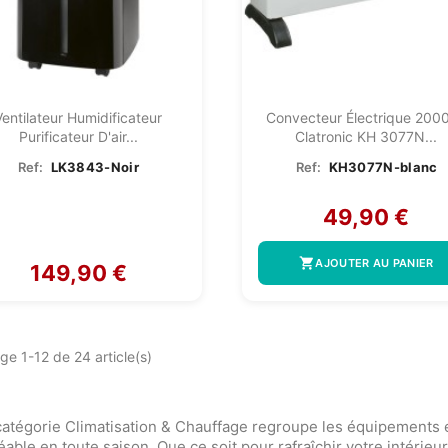
Ventilateur Humidificateur
Convecteur Électrique 200
Purificateur D'air...
Clatronic KH 3077N...
Ref:
LK3843-Noir
Ref:
KH3077N-blanc
49,90 €
shopping_cart
AJOUTER AU PANIER
149,90 €
ge 1-12 de 24 article(s)
catégorie Climatisation & Chauffage regroupe les équipements 
éable en toute saison. Que ce soit pour rafraîchir votre intérieu