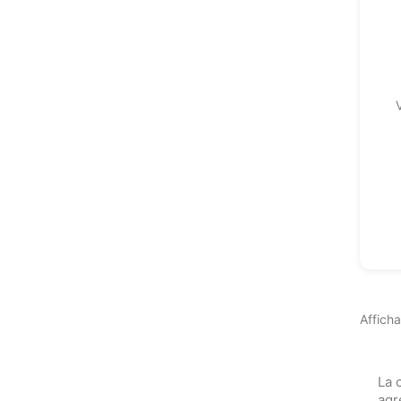
Afficha
La 
agr