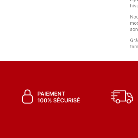
hiv
Nou
mod
son
Grâ
tem