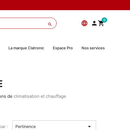
0
language



La marque Clatronic
Espace Pro
Nos services
E
ions de
climatisation et chauffage

par :
Pertinence