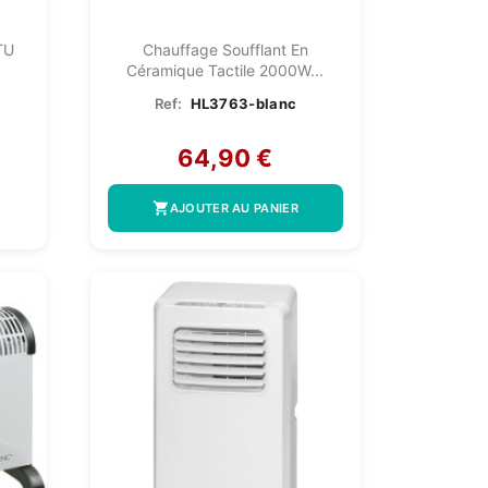
TU
Chauffage Soufflant En
Céramique Tactile 2000W...
Ref:
HL3763-blanc
64,90 €
shopping_cart
AJOUTER AU PANIER