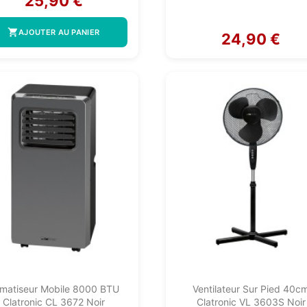
25,90 €
shopping_cart
AJOUTER AU PANIER
24,90 €
imatiseur Mobile 8000 BTU
Ventilateur Sur Pied 40c
Clatronic CL 3672 Noir
Clatronic VL 3603S Noir