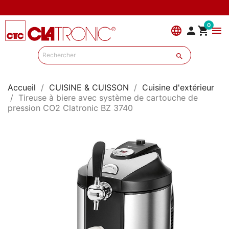
0
language


menu

Accueil
CUISINE & CUISSON
Cuisine d'extérieur
Tireuse à biere avec système de cartouche de
pression CO2 Clatronic BZ 3740