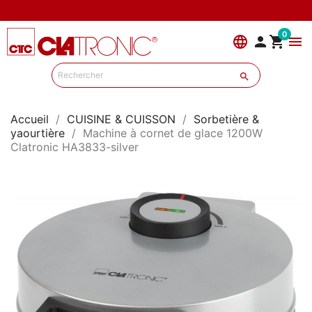
0
language


menu

Accueil
CUISINE & CUISSON
Sorbetière &
yaourtière
Machine à cornet de glace 1200W
Clatronic HA3833-silver