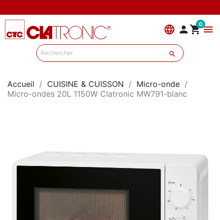
0
language


menu

Accueil
CUISINE & CUISSON
Micro-onde
Micro-ondes 20L 1150W Clatronic MW791-blanc