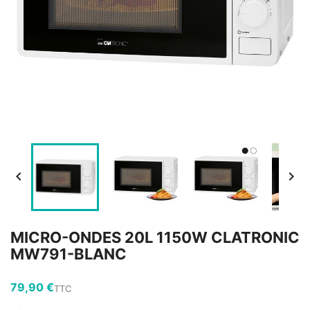


MICRO-ONDES 20L 1150W CLATRONIC
MW791-BLANC
79,90 €
TTC