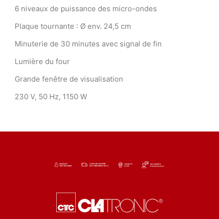
6 niveaux de puissance des micro-ondes
Plaque tournante : Ø env. 24,5 cm
Minuterie de 30 minutes avec signal de fin
Lumière du four
Grande fenêtre de visualisation
230 V, 50 Hz, 1150 W