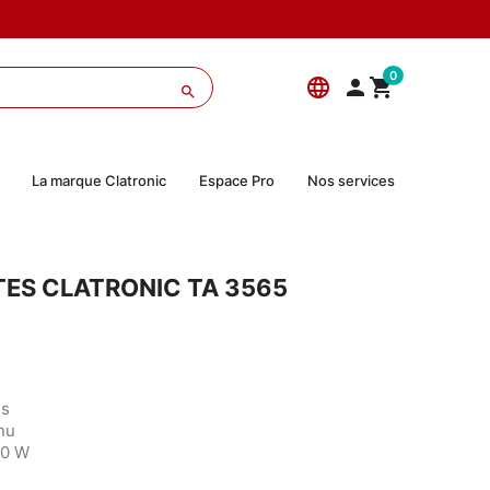
0
language



La marque Clatronic
Espace Pro
Nos services
NTES CLATRONIC TA 3565
es
nu
00 W