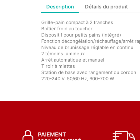
Description
Détails du produit
Grille-pain compact à 2 tranches
Boîtier froid au toucher
Dispositif pour petits pains (intégré)
Fonction décongélation/réchauffage/arrêt ra
Niveau de brunissage réglable en continu
2 témoins lumineux
Arrêt automatique et manuel
Tiroir à miettes
Station de base avec rangement du cordon
220-240 V, 50/60 Hz, 600-700 W