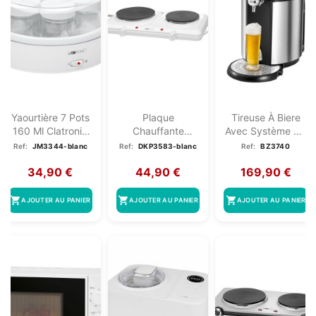
Yaourtière 7 Pots
Plaque
Tireuse À Biere
160 Ml Clatronic
Chauffante
Avec Système De
JM 3344 Blanc
Double 2500W
Cartouche De...
Ref:
JM3344-blanc
Ref:
DKP3583-blanc
Ref:
BZ3740
Clatronic DKP...
34,90 €
44,90 €
169,90 €
shopping_cart
shopping_cart
shopping_cart
AJOUTER AU PANIER
AJOUTER AU PANIER
AJOUTER AU PANIER