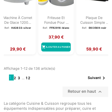
Machine À Cornet
Friteuse Et
Plaque De
De Glace 1200W
Fondue Pour 6
Cuisson Simple À
Clatronic...
Personnes 1L...
Induction
Ref:
HA3833-silver
Ref:
FFR2916-blanc
Ref:
EKI3569-noir
Clatronic...
37,90 €
shopping_cart
AJOUTER AU PANIER
29,90 €
59,90 €
Affichage 1-12 de 136 article(s)
1

Suivant
2
3
…
12

Retour en haut
La catégorie Cuisine & Cuisson regroupe tous les
équipements indispensables pour préparer, cuire et