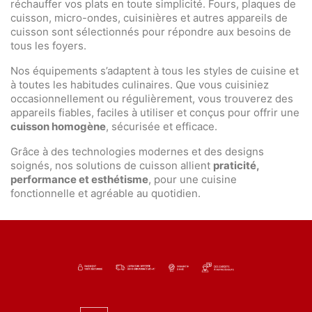
réchauffer vos plats en toute simplicité. Fours, plaques de
cuisson, micro-ondes, cuisinières et autres appareils de
cuisson sont sélectionnés pour répondre aux besoins de
tous les foyers.
Nos équipements s’adaptent à tous les styles de cuisine et
à toutes les habitudes culinaires. Que vous cuisiniez
occasionnellement ou régulièrement, vous trouverez des
appareils fiables, faciles à utiliser et conçus pour offrir une
cuisson homogène
, sécurisée et efficace.
Grâce à des technologies modernes et des designs
soignés, nos solutions de cuisson allient
praticité,
performance et esthétisme
, pour une cuisine
fonctionnelle et agréable au quotidien.